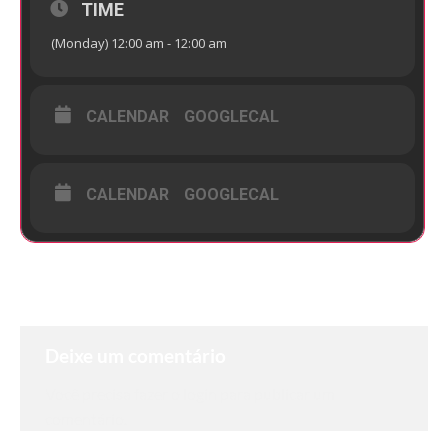
TIME
(Monday) 12:00 am - 12:00 am
CALENDAR
GOOGLECAL
CALENDAR
GOOGLECAL
Deixe um comentário
Você precisa fazer o
login
para publicar um
comentário.