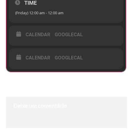
TIME
(Friday) 12:00 am - 12:00 am
CALENDAR
GOOGLECAL
CALENDAR
GOOGLECAL
Deixe um comentário
Você precisa fazer o
login
para publicar um
comentário.